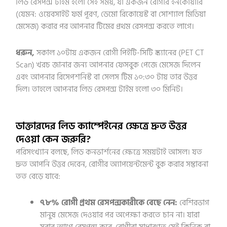
লিড রেসপন্স টাইম হলো সেই সময়, যা একজন রোগীর ইনকোয়ারি
(যেমন: ওয়েবসাইট ফর্ম পূরণ, ডেমো রিকোয়েস্ট বা সোশ্যাল মিডিয়া
মেসেজ) করার পর আপনার টিমের প্রথম রেসপন্স করতে লাগে।
ধরুন,
সকাল ১০টায় একজন রোগী পিইটি-সিটি স্ক্যানের (PET CT
Scan) খরচ জানার জন্য আপনার ফেসবুক পেজে মেসেজ দিলেন
এবং আপনার রিসেপশনিস্ট বা সেলস টিম ১০:৩০ টায় তার উত্তর
দিল। তাহলে আপনার লিড রেসপন্স টাইম হলো ৩০ মিনিট।
ডাক্তারদের লিড ক্যাম্পেইনের ক্ষেত্রে দ্রুত উত্তর
দেওয়া কেন জরুরি?
পরিসংখ্যান বলছে, লিড কনভার্শনের ক্ষেত্রে সময়টাই আসল। যত
দ্রুত আপনি উত্তর দেবেন, রোগীর অ্যাপয়েন্টমেন্ট বুক করার সম্ভাবনা
তত বেড়ে যাবে:
৭৮% রোগী প্রথম রেসপন্সকারীকে বেছে নেন:
বেশিরভাগ
মানুষ মেসেজ দেওয়ার পর অপেক্ষা করতে চান না। যারা
সবার আগে রেসপন্স করে, রোগীরা সাধারণত সেই ক্লিনিক বা