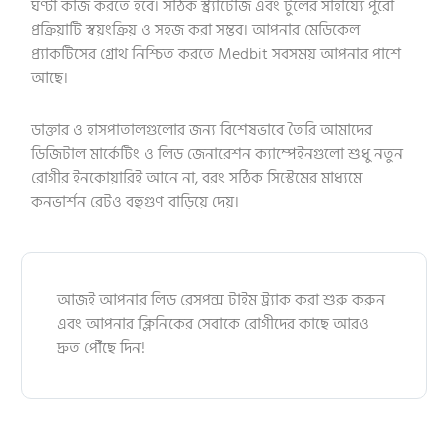
ঘণ্টা কাজ করতে হবে। সঠিক স্ট্র্যাটেজি এবং টুলের সাহায্যে পুরো
প্রক্রিয়াটি স্বয়ংক্রিয় ও সহজ করা সম্ভব। আপনার মেডিকেল
প্র্যাকটিসের গ্রোথ নিশ্চিত করতে Medbit সবসময় আপনার পাশে
আছে।
ডাক্তার ও হাসপাতালগুলোর জন্য বিশেষভাবে তৈরি আমাদের
ডিজিটাল মার্কেটিং ও লিড জেনারেশন ক্যাম্পেইনগুলো শুধু নতুন
রোগীর ইনকোয়ারিই আনে না, বরং সঠিক সিস্টেমের মাধ্যমে
কনভার্শন রেটও বহুগুণ বাড়িয়ে দেয়।
আজই আপনার লিড রেসপন্স টাইম ট্র্যাক করা শুরু করুন
এবং আপনার ক্লিনিকের সেবাকে রোগীদের কাছে আরও
দ্রুত পৌঁছে দিন!