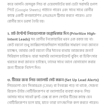
করে আপনি ফেসবুক লিড বা ওয়েবসাইটের ফর্ম ডেটা সরাসরি গুগল
শিটে (Google Sheets) পাঠাতে পারেন এবং সাথে সাথে রোগীর
কাছে একটি কনফার্মেশন এসএমএস ট্রিগার করতে পারেন। এতে
রোগীর মনে ভরসা তৈরি হয়।
২. হাই-ইন্টেন্ট লিডগুলোকে অগ্রাধিকার দিন (Prioritize High-
Intent Leads)
সব রোগীর ইনকোয়ারির ধরন এক রকম হয় না।
কেউ হয়তো শুধু ম্যাক্সিলোফেসিয়াল সার্জারির সাধারণ তথ্য জানতে
চাচ্ছেন, আবার কেউ হয়তো তীব্র দাঁতের ব্যথায় আজকের জন্যই
সিরিয়াল চাইছেন। যারা সরাসরি অ্যাপয়েন্টমেন্ট বুকিং বা চিকিৎসার
খরচের কথা জানতে চাইছেন, তাদের সাথে আগে যোগাযোগ করার
জন্য টিমকে নির্দেশ দিন।
৩. টিমের জন্য লিড অ্যালার্ট সেট করুন (Set Up Lead Alerts)
লিডগুলো যেন সিআরএম (CRM) বা ইনবক্সে পড়ে না থাকে, সেজন্য
রিয়েল-টাইম নোটিফিকেশন বা অ্যালার্টের ব্যবস্থা করুন। লিড
আসার সাথে সাথেই ফ্রন্ট-ডেস্ক বা কল সেন্টার টিমের কাছে যেন
নোটিফিকেশন চলে যায়, যাতে তারা তাৎক্ষণিক কল করতে পারেন।