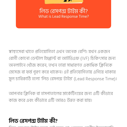
স্বাস্থ্যসেবা খাতে প্রতিযোগিতা এখন অনেক বেশি। যখন একজন
রোগী কোনো ডেন্টাল ইমপ্লান্ট বা আইভিএফ (IVF) চিকিৎসার জন্য
অনলাইনে খোঁজ করেন, তখন তারা সাধারণত একাধিক ক্লিনিকে
মেসেজ বা ফর্ম পূরণ করে থাকেন। এই প্রতিযোগিতায় এগিয়ে থাকার
মূল চাবিকাঠি হলো ‘লিড রেসপন্স টাইম’ (Lead Response Time)।
আপনার ক্লিনিক বা হাসপাতালের মার্কেটিংয়ের জন্য এটি কীভাবে
কাজ করে এবং কীভাবে এটি আরও উন্নত করা যায়।
লিড রেসপন্স টাইম কী?