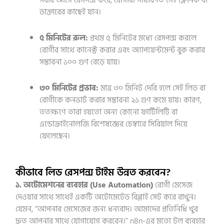
ডাক্তারের কাছেই যান।
৫ মিনিটের রুল:
প্রথম ৫ মিনিটের মধ্যে রেসপন্স করলে
রোগীর সাথে কানেক্ট করার এবং অ্যাপয়েন্টমেন্ট বুক করার
সম্ভাবনা ১০০ গুণ বেড়ে যায়।
৩০ মিনিটের প্রভাব:
মাত্র ৩০ মিনিট দেরি হলে সেই লিড বা
রোগীকে কনভার্ট করার সম্ভাবনা ২১ গুণ কমে যায়। কারণ,
ততক্ষণে তারা হয়তো অন্য কোনো ফার্টিলিটি বা
এন্ডোক্রাইনোলজি বিশেষজ্ঞের চেম্বারে সিরিয়াল দিয়ে
ফেলেছেন।
কীভাবে লিড রেসপন্স টাইম উন্নত করবেন?
১. অটোমেশনের ব্যবহার (Use Automation)
রোগী মেসেজ
দেওয়ার সাথে সাথেই একটি অটোমেটেড রিপ্লাই সেট করে রাখুন।
যেমন, “আপনার মেসেজের জন্য ধন্যবাদ। আমাদের প্রতিনিধি খুব
দ্রুত আপনার সাথে যোগাযোগ করবেন।” n8n-এর মতো টুল ব্যবহার