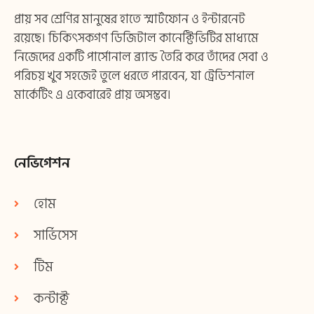
প্রায় সব শ্রেণির মানুষের হাতে স্মার্টফোন ও ইন্টারনেট
রয়েছে। চিকিৎসকগণ ডিজিটাল কানেক্টিভিটির মাধ্যমে
নিজেদের একটি পার্সোনাল ব্র্যান্ড তৈরি করে তাঁদের সেবা ও
পরিচয় খুব সহজেই তুলে ধরতে পারবেন, যা ট্রেডিশনাল
মার্কেটিং এ একেবারেই প্রায় অসম্ভব।
নেভিগেশন
হোম
সার্ভিসেস
টিম
কন্টাক্ট