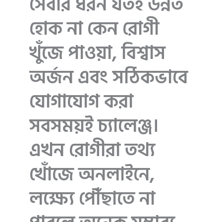
সেবার ধরন যতই উন্নত
হোক না কেন রোগী
খুঁজে পাওয়া, বিশ্বাস
অর্জন এবং সঠিকভাবে
যোগাযোগ করা
সবসময়ই চ্যালেঞ্জ।
এখন রোগীরা তথ্য
খোঁজে অনলাইনে,
লক্ষ্যে পৌঁছাতে না