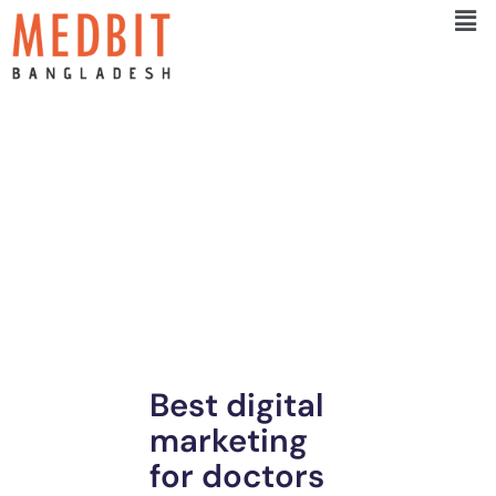
Men
Skip
to
content
Best digital
marketing
for doctors