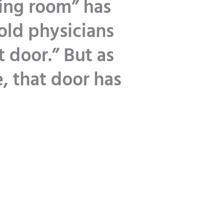
ting room” has
told physicians
t door.” But as
e, that door has