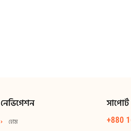
নেভিগেশন
সাপোর্ট
+880 
হোম