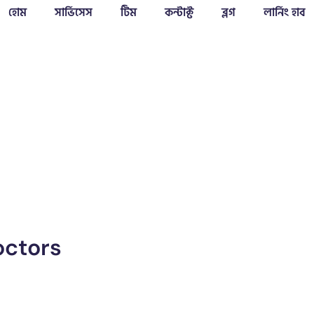
হোম
সার্ভিসেস
টিম
কন্টাক্ট
ব্লগ
লার্নিং হাব
octors